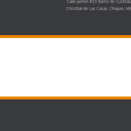
Calle Jazmin #23 Barrio de Cuxtitali
Cristóbal de Las Casas, Chiapas; Mé