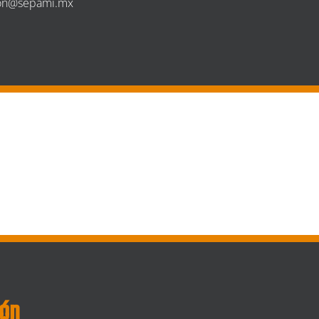
ion@sepami.mx
ión