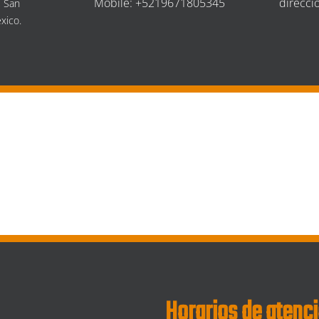
Mobile: +5219671805345
direcc
, San
xico.
Horarios de atenc