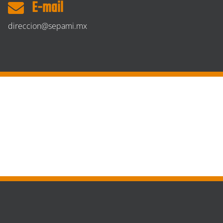
E-mail
direccion@sepami.mx