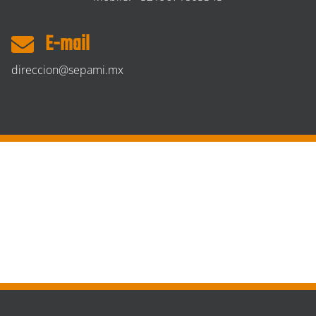
E-mail
direccion@sepami.mx