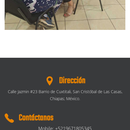
Dirección
Calle Jazmin #23 Barrio de Cuxtitali, San Cristóbal de Las Casas,
Chiapas; México.
Contáctanos
Mobile: +5219671805345