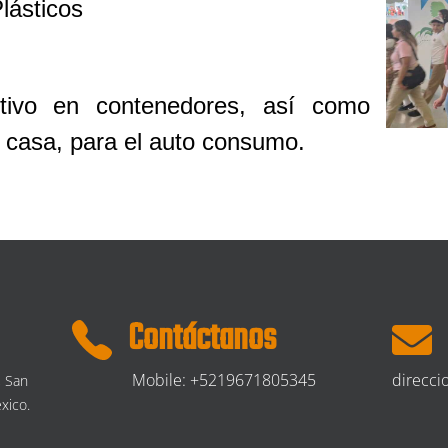
lásticos
ltivo en contenedores, así como
a casa, para el auto consumo.
Contáctanos
Mobile: +5219671805345
direcc
, San
xico.