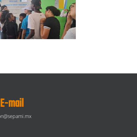
E-mail
ion@sepami.mx