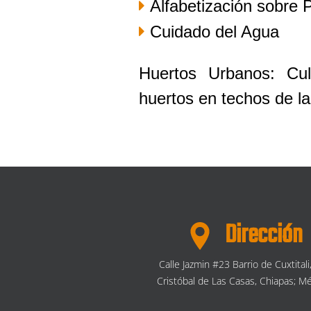
Alfabetización sobre P
Cuidado del Agua
Huertos Urbanos:
Cu
huertos en techos de l
Dirección
Calle Jazmin #23 Barrio de Cuxtitali
Cristóbal de Las Casas, Chiapas; Mé