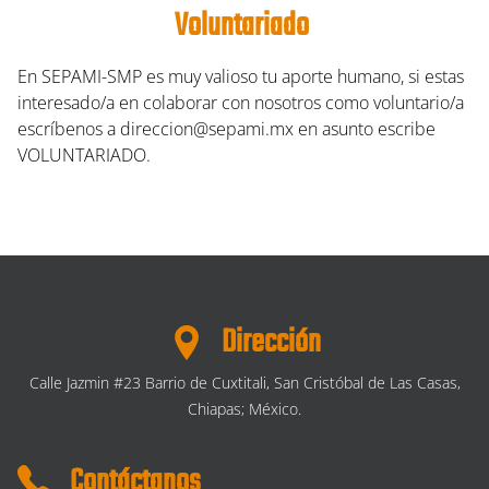
Voluntariado
En SEPAMI-SMP es muy valioso tu aporte humano, si estas
interesado/a en colaborar con nosotros como voluntario/a
escríbenos a
direccion@sepami.mx
en asunto escribe
VOLUNTARIADO.
Dirección
Calle Jazmin #23 Barrio de Cuxtitali, San Cristóbal de Las Casas,
Chiapas; México.
Contáctanos