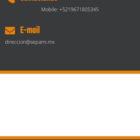
Mobile: +5219671805345
E-mail
direccion@sepami.mx